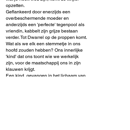
opzetten.
Geflankeerd door enerzijds een
overbeschermende moeder en
anderzijds een 'perfecte' tegenpool als
vriendin, kabbelt zijn grijze bestaan
verder. Tot Dwarrel op de proppen komt.
Wat als we elk een stemmetje in ons
hoofd zouden hebben? Ons innerlijke
'kind' dat ons toont wie we werkelijk
zijn, voor de maatschappij ons in zijn
klauwen krijgt.
Een kind, gevangen in het lichaam van
een volwassene ... Geef toe, kind zijn ...
was toch zoveel leuker. Het wordt een
strijd tussen hoofd en hart.